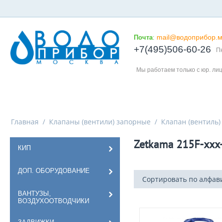
mail@водоприбор.м
Почта
:
+7(495)506-60-26
Пн
Мы работаем только с юр. ли
Главная
/
Клапаны (вентили) запорные
/
Клапан (вентиль)
Zetkama 215F-xxx
КИП
ДОП. ОБОРУДОВАНИЕ
Сортировать по алфавит
ВАНТУЗЫ,
ВОЗДУХООТВОДЧИКИ