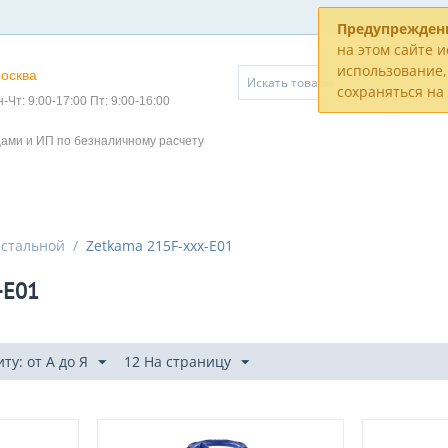
Предупрежден
на этом сайте и
использование, 
осква
сохраняться н
-Чт: 9:00-17:00 Пт: 9:00-16:00
цами и ИП по безналичному расчету
 стальной
/
Zetkama 215F-xxx-E01
-E01
у: от А до Я
12 На страницу