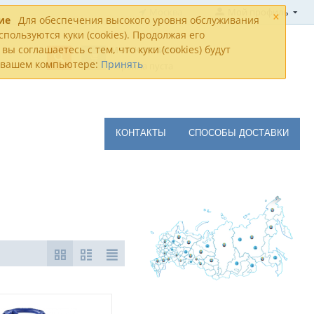
×
Москва
Мой профиль
ие
Для обеспечения высокого уровня обслуживания
спользуются куки (cookies). Продолжая его
вы соглашаетесь с тем, что куки (cookies) будут
МОЯ КОРЗИНА
а вашем компьютере:
Принять
Корзина пуста
КОНТАКТЫ
СПОСОБЫ ДОСТАВКИ